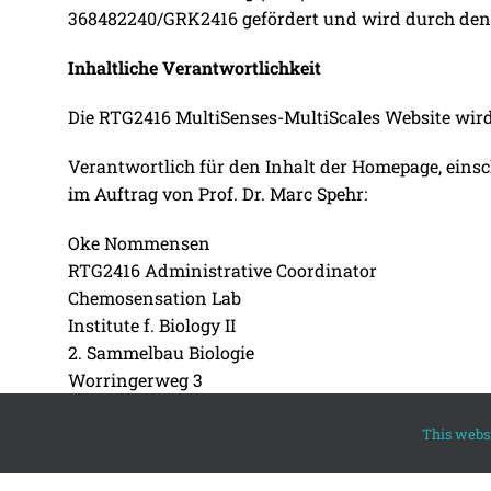
368482240/GRK2416 gefördert und wird durch den S
Inhaltliche Verantwortlichkeit
Die RTG2416 MultiSenses-MultiScales Website wir
Verantwortlich für den Inhalt der Homepage, eins
im Auftrag von Prof. Dr. Marc Spehr:
Oke Nommensen
RTG2416 Administrative Coordinator
Chemosensation Lab
Institute f. Biology II
2. Sammelbau Biologie
Worringerweg 3
52074 Aachen
Telefon: +49 241 80 20 850
This websi
E-Mail:
o.nommensen@bio2.rwth-aachen.de
Website: www.rtg2416.rwth-aachen.de