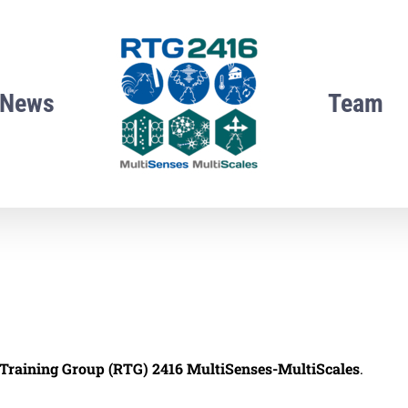
News
Team
Training Group (RTG) 2416 MultiSenses-MultiScales
.