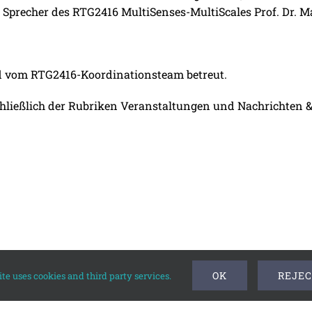
precher des RTG2416 MultiSenses-MultiScales Prof. Dr. Ma
d vom RTG2416-Koordinationsteam betreut.
chließlich der Rubriken Veranstaltungen und Nachrichten &
OK
REJEC
te uses cookies and third party services.