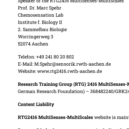
Speaker of the RTG2416 MultiSenses-MultiScales
Prof. Dr. Marc Spehr
Chemosensation Lab
Institute f. Biology II
2. Sammelbau Biologie
Worringerweg 3
52074 Aachen
Telefon: +49 241 80 20 802
E-Mail: M.Spehr@sensorik.rwth-aachen.de
Website: www.rtg2416.rwth-aachen.de
Research Training Group (RTG) 2416 MultiSenses-
German Research Foundation) – 368482240/GRK2416
Content Liability
RTG2416 MultiSenses-MultiScales
website is main